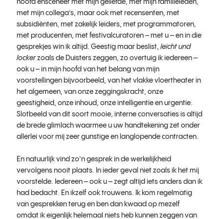
hoofd ensceneer met mijn geliefde, met mijn familieleden,
met mijn collega’s, maar ook met recensenten, met
subsidiënten, met zakelijk leiders, met programmatoren,
met producenten, met festivalcuratoren – met u – en in die
gesprekjes win ik altijd. Geestig maar beslist,
leicht und
locker
zoals de Duisters zeggen, zo overtuig ik iedereen –
ook u – in mijn hoofd van het belang van mijn
voorstellingen bijvoorbeeld, van het vlakke vloertheater in
het algemeen, van onze zeggingskracht, onze
geestigheid, onze inhoud, onze intelligentie en urgentie.
Slotbeeld van dit soort mooie, interne conversaties is altijd
de brede glimlach waarmee u uw handtekening zet onder
allerlei voor mij zeer gunstige en langlopende contracten.
En natuurlijk vind zo’n gesprek in de werkelijkheid
vervolgens nooit plaats. In ieder geval niet zoals ik het mij
voorstelde. Iedereen – ook u – zegt altijd iets anders dan ik
had bedacht. En ikzelf ook trouwens. Ik kom regelmatig
van gesprekken terug en ben dan kwaad op mezelf
omdat ik eigenlijk helemaal niets heb kunnen zeggen van