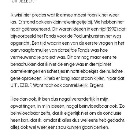
‘UIT JEZELF’.”
Ik wist niet precies wat ik ermee moest toen ik het weer
las. Er stond ook een klein tekeningetje bij. We hebben het
nooit geënsceneerd. Dit waren ideeën in een tijd (1992) dat
bijvoorbeeld het Fonds voor de Podiumkunsten net was
opgericht. Een tijd waarin een van de eerste vragen in het
aanvraagformulier van datzelfde Fonds was hoe
vernieuwend je project was. Dit om nog maar eens te
benadrukken dat ik niet de enige was in die tijd met
aantekeningen en schetsjes in notitieboekjes die nu lichte
gene oproepen. Ik heb er lang naar staan kijken. Naar dat
UIT JEZELF. Want toch ook aantrekkelijk. Ergens.
Hoe dan ook, ik ben dus nogal veranderlijk in mijn
opvattingen, in mijn ideeën, nogal beïnvloedbaar ook. Zo
beïnvloedbaar zelfs, dat ik eigenlijk niet om de conclusie
heen kan, dat ik, omdat ik alles dus wel eens heb gedacht,
alles ook wel weer eens zou kunnen gaan denken.