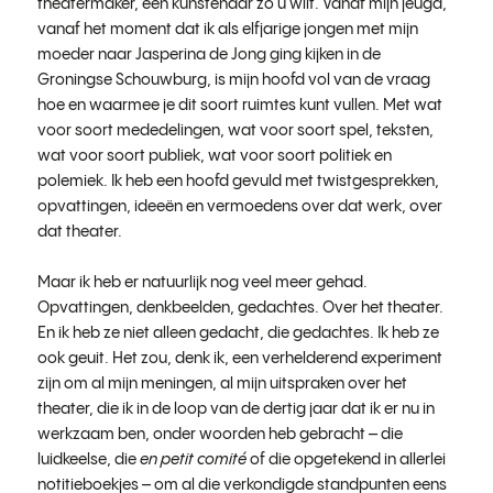
theatermaker, een kunstenaar zo u wilt. Vanaf mijn jeugd,
vanaf het moment dat ik als elfjarige jongen met mijn
moeder naar Jasperina de Jong ging kijken in de
Groningse Schouwburg, is mijn hoofd vol van de vraag
hoe en waarmee je dit soort ruimtes kunt vullen. Met wat
voor soort mededelingen, wat voor soort spel, teksten,
wat voor soort publiek, wat voor soort politiek en
polemiek. Ik heb een hoofd gevuld met twistgesprekken,
opvattingen, ideeën en vermoedens over dat werk, over
dat theater.
Maar ik heb er natuurlijk nog veel meer gehad.
Opvattingen, denkbeelden, gedachtes. Over het theater.
En ik heb ze niet alleen gedacht, die gedachtes. Ik heb ze
ook geuit. Het zou, denk ik, een verhelderend experiment
zijn om al mijn meningen, al mijn uitspraken over het
theater, die ik in de loop van de dertig jaar dat ik er nu in
werkzaam ben, onder woorden heb gebracht – die
luidkeelse, die
en petit comit
é
of die opgetekend in allerlei
notitieboekjes – om al die verkondigde standpunten eens