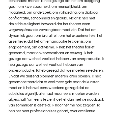
een andere manier. Ik heb gezegd dat het om diepgang
gaat, om kwetsbaarheid, om menselijkheid, om
traagheid, om onderzoek, om volharding, om dialoog,
confrontatie, schoonheid en geduld. Maar ik heb met
dezelfde stelligheid beweerd dat het theater even
wegwerpbaar
als vervangbaar moet zijn. Dat het om
dynamiek gaat, om brutaliteit, om het experimentele, het
assertieve, dat het om emancipatie te doen is, om
engagement, om activisme. Ik heb het theater failliet
genoemd, maar onverwoestbaar en eeuwig. Ik heb
gezegd dat we heel veel last hebben van overproductie. Ik
heb gezegd dat we heel veel last hebben van
onderproductie. Ik heb gezegd dat we moeten selecteren.
En dat we duizend bloemen moeten laten bloeien. Ik heb
gedemonstreerd dat er veel meer geld naar de kunsten
moet en ik heb wel eens woedend gezegd dat de
subsidies eigenlijk allemaal maar eens moeten worden
afgeschaft ‘om eens te zien hoe het dan met de noodzaak
van sommigen is gesteld’. Ik hoor het me nog zeggen. Ik
heb het over professionaliteit gehad, over excellentie.