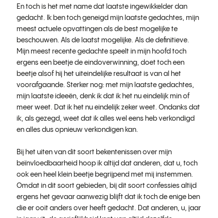
En toch is het met name dat laatste ingewikkelder dan
gedacht. Ik ben toch geneigd mijn laatste gedachtes, mijn
meest actuele opvattingen als de best mogelijke te
beschouwen. Als de laatst mogelijke. Als de definitieve.
Mijn meest recente gedachte speelt in mijn hoofd toch
ergens een beetje de eindoverwinning, doet toch een
beetje alsof hij het uiteindelijke resultaat is van al het
voorafgaande. Sterker nog: met mijn laatste gedachtes,
mijn laatste ideeën, denk ik dat ik het nu eindelijk min of
meer weet. Dat ik het nu eindelijk zeker weet. Ondanks dat
ik, als gezegd, weet dat ik alles wel eens heb verkondigd
en alles dus opnieuw verkondigen kan.
Bij het uiten van dit soort bekentenissen over mijn
beïnvloedbaarheid hoop ik altijd dat anderen, dat u, toch
ook een heel klein beetje begrijpend met mij instemmen.
Omdat in dit soort gebieden, bij dit soort confessies altijd
ergens het gevaar aanwezig blijft dat ik toch de enige ben
die er ooit anders over heeft gedacht. Dat anderen, u, jaar