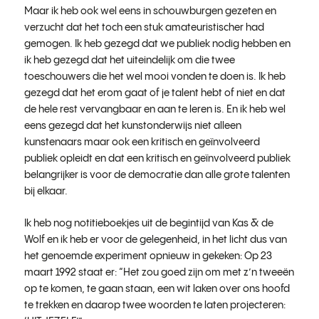
Maar ik heb ook wel eens in schouwburgen gezeten en
verzucht dat het toch een stuk amateuristischer had
gemogen. Ik heb gezegd dat we publiek nodig hebben en
ik heb gezegd dat het uiteindelijk om die twee
toeschouwers die het wel mooi vonden te doen is. Ik heb
gezegd dat het erom gaat of je talent hebt of niet en dat
de hele rest vervangbaar en aan te leren is. En ik heb wel
eens gezegd dat het kunstonderwijs niet alleen
kunstenaars maar ook een kritisch en geïnvolveerd
publiek opleidt en dat een kritisch en geïnvolveerd publiek
belangrijker is voor de democratie dan alle grote talenten
bij elkaar.
Ik heb nog notitieboekjes uit de begintijd van Kas & de
Wolf en ik heb er voor de gelegenheid, in het licht dus van
het genoemde experiment opnieuw in gekeken: Op 23
maart 1992 staat er: “Het zou goed zijn om met z’n tweeën
op te komen, te gaan staan, een wit laken over ons hoofd
te trekken en daarop twee woorden te laten projecteren: