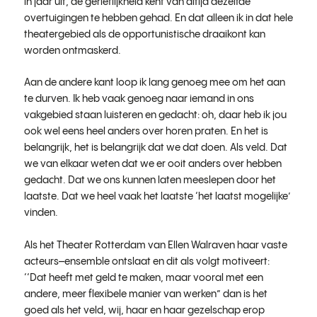
in jaar uit, de gerieflijkheid kent van altijd dezelfde
overtuigingen te hebben gehad. En dat alleen ik in dat hele
theatergebied als de opportunistische draaikont kan
worden ontmaskerd.
Aan de andere kant loop ik lang genoeg mee om het aan
te durven. Ik heb vaak genoeg naar iemand in ons
vakgebied staan luisteren en gedacht: oh, daar heb ik jou
ook wel eens heel anders over horen praten. En het is
belangrijk, het is belangrijk dat we dat doen. Als veld. Dat
we van elkaar weten dat we er ooit anders over hebben
gedacht. Dat we ons kunnen laten meeslepen door het
laatste. Dat we heel vaak het laatste ‘het laatst mogelijke’
vinden.
Als het Theater Rotterdam van Ellen Walraven haar vaste
acteurs–ensemble ontslaat en dit als volgt motiveert:
‘‘Dat heeft met geld te maken, maar vooral met een
andere, meer flexibele manier van werken” dan is het
goed als het veld, wij, haar en haar gezelschap erop