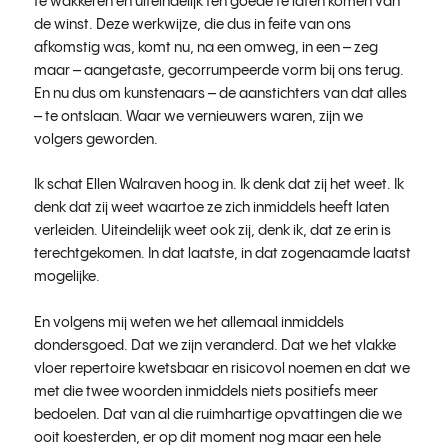
te wakkeren en uiteindelijk ten goede te laten komen van
de winst. Deze werkwijze, die dus in feite van ons
afkomstig was, komt nu, na een omweg, in een – zeg
maar – aangetaste, gecorrumpeerde vorm bij ons terug.
En nu dus om kunstenaars – de aanstichters van dat alles
– te ontslaan. Waar we vernieuwers waren, zijn we
volgers geworden.
Ik schat Ellen Walraven hoog in. Ik denk dat zij het weet. Ik
denk dat zij weet waartoe ze zich inmiddels heeft laten
verleiden. Uiteindelijk weet ook zij, denk ik, dat ze erin is
terechtgekomen. In dat laatste, in dat zogenaamde laatst
mogelijke.
En volgens mij weten we het allemaal inmiddels
dondersgoed. Dat we zijn veranderd. Dat we het vlakke
vloer repertoire kwetsbaar en risicovol noemen en dat we
met die twee woorden inmiddels niets positiefs meer
bedoelen. Dat van al die ruimhartige opvattingen die we
ooit koesterden, er op dit moment nog maar een hele