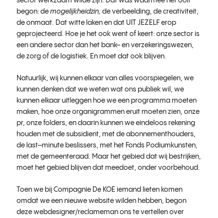
sector werkzaam wilde zijn. Dat was waarmee het ooit
begon: de
mogelijkheidzin,
de verbeelding, de creativiteit,
de onmaat. Dat witte laken en dat UIT JEZELF erop
geprojecteerd. Hoe je het ook went of keert: onze sector is
een andere sector dan het bank– en verzekeringswezen,
de zorg of de logistiek. En moet dat ook blijven.
Natuurlijk, wij kunnen elkaar van alles voorspiegelen, we
kunnen denken dat we weten wat ons publiek wil, we
kunnen elkaar uitleggen hoe we een programma moeten
maken, hoe onze organigrammen eruit moeten zien, onze
pr, onze folders, en daarin kunnen we eindeloos rekening
houden met de subsidient, met de abonnementhouders,
de last–minute beslissers, met het Fonds Podiumkunsten,
met de gemeenteraad. Maar het gebied dat wij bestrijken,
moet het gebied blijven dat meedoet, onder voorbehoud.
Toen we bij Compagnie De KOE iemand lieten komen
omdat we een nieuwe website wilden hebben, begon
deze webdesigner/reclameman ons te vertellen over