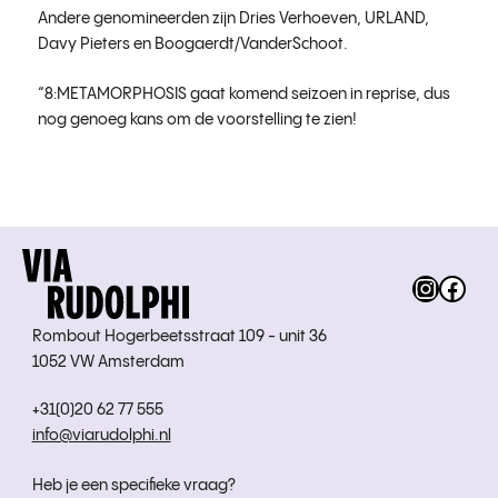
Andere genomineerden zijn Dries Verhoeven, URLAND,
Davy Pieters en Boogaerdt/VanderSchoot.
“8:METAMORPHOSIS gaat komend seizoen in reprise, dus
nog genoeg kans om de voorstelling te zien!
Instag
Fac
Rombout Hogerbeetsstraat 109 - unit 36
1052 VW Amsterdam
+31(0)20 62 77 555
info@viarudolphi.nl
Heb je een specifieke vraag?